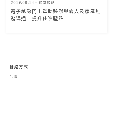
2019.08.14
・顧問觀點
電子紙房門卡幫助醫護與病人及家屬無
縫溝通，提升住院體驗
聯絡方式
台灣
新北市新店區北新路三段207號12樓
T: 02-5596-7989
常見問題
睿宏醫聯的產品已在哪些醫院使用?